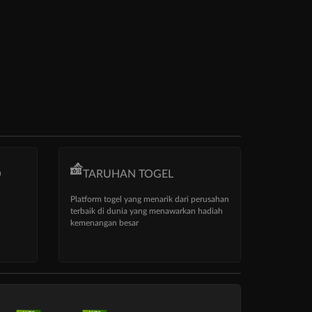
O
TARUHAN TOGEL
Platform togel yang menarik dari perusahan
terbaik di dunia yang menawarkan hadiah
kemenangan besar