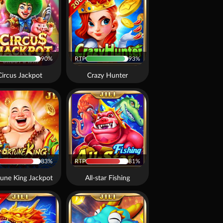
90%
RTP
93%
Circus Jackpot
Crazy Hunter
83%
RTP
81%
tune King Jackpot
All-star Fishing