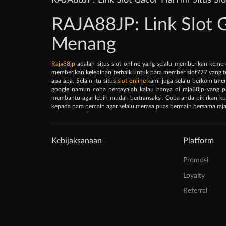
RAJA88JP: Link Slot G
Menang
Raja88jp
adalah situs slot online yang selalu memberikan kemen
memberikan kelebihan terbaik untuk para member slot777 yang t
apa-apa. Selain itu situs
slot online
kami juga selalu berkomitmen
google namun coba percayalah kalau hanya di raja88jp yang pa
membantu agar lebih mudah bertransaksi. Coba anda pikirkan kuran
kepada para pemain agar selalu merasa puas bermain bersama raja
Kebijaksanaan
Platform
Promosi
Loyalty
Referral