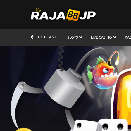
HOT GAMES
SLOTS
LIVE CASINO
RA