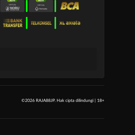
©2026 RAJA88JP. Hak cipta dilindungi | 18+