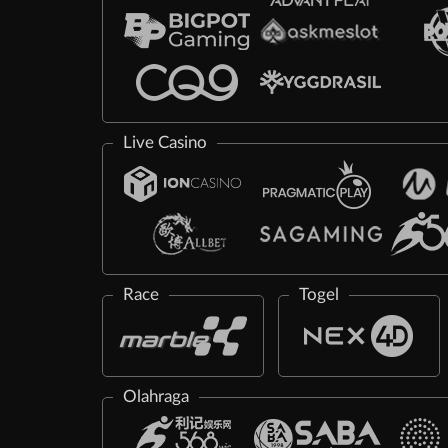
Live Casino
Race
Togel
Olahraga