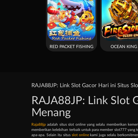
RED PACKET FISHING
OCEAN KING
RAJA88JP: Link Slot Gacor Hari ini Situs 
RAJA88JP: Link Slot G
Menang
Raja88jp
adalah situs slot online yang selalu memberikan kemen
memberikan kelebihan terbaik untuk para member slot777 yang t
apa-apa. Selain itu situs
slot online
kami juga selalu berkomitmen