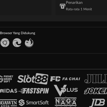
Penarikan
Rata-rata 1 Menit
Browser Yang Didukung