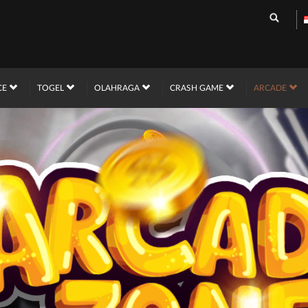
CE
TOGEL
OLAHRAGA
CRASH GAME
ARCADE