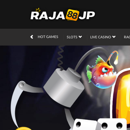
HOT GAMES
SLOTS
LIVE CASINO
RA