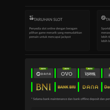
TARUHAN SLOT
T
Penyedia slot online dengan beragam
Sports
pilihan game menarik yang memudahkan
menawa
pemain untuk mencapai jackpot
lebih 
lebih 
* Selama bank maintenance dan bank offline deposit dan pen