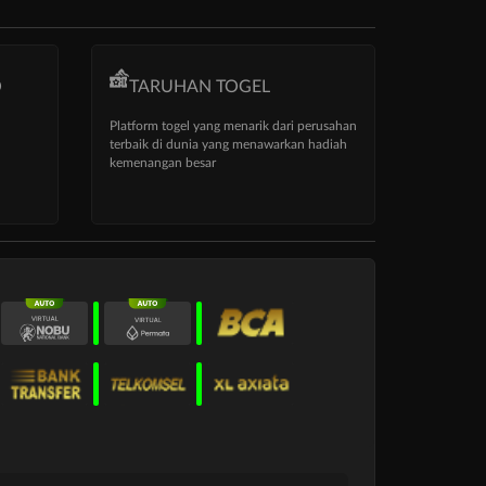
O
TARUHAN TOGEL
Platform togel yang menarik dari perusahan
terbaik di dunia yang menawarkan hadiah
kemenangan besar