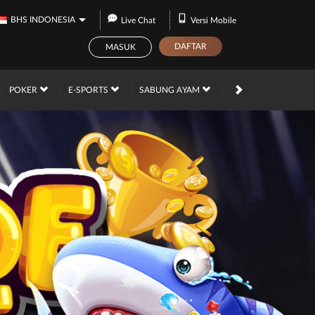
BHS INDONESIA
Live Chat
Versi Mobile
DAFTAR
MASUK
PROMOSI
POKER
E-SPORTS
SABUNG AYAM