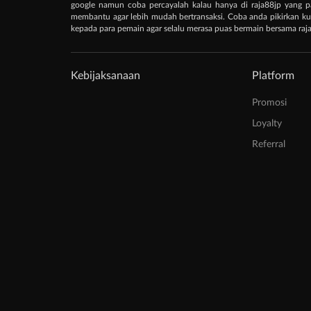
google namun coba percayalah kalau hanya di raja88jp yang pa
membantu agar lebih mudah bertransaksi. Coba anda pikirkan kuran
kepada para pemain agar selalu merasa puas bermain bersama raja
Kebijaksanaan
Platform
Promosi
Loyalty
Referral