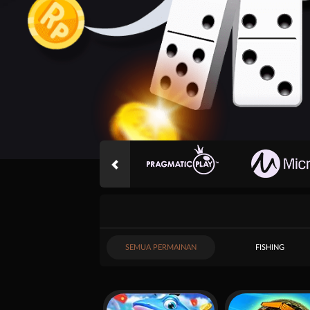
SEMUA PERMAINAN
FISHING