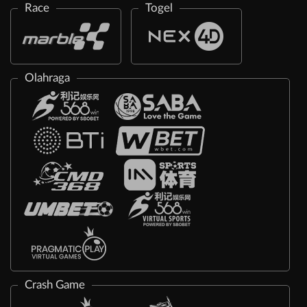
Race
Togel
Olahraga
Crash Game