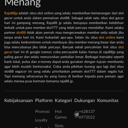
Menang
Raja88jp
adalah situs slot online yang selalu memberikan kemenangan dari slot
gacor untuk anda dalam permainan slot88. Sebagai salah satu situs slot gacor
hari ini gampang menang, Raja88 jp selalu berupaya memberikan kelebihan
terbaik untuk para member slot777 yang telah percaya mendaftar. Kami selaku
partner
slot88
tidak akan pernah mau mengecewakan member setia sebab jika
tanpa anda hari ini, Kami bukanlah apa-apa. Selain itu situs
slot online
kami
juga selalu berkomitmen untuk membayar jika member menang besar dan anda
bisa mencobanya jika tidak percaya. Banyak sekali pencahrian link situs
slot
gacor
hari ini di google namun coba percayalah kalau hanya di raja88jp yang
paling gacor dan selalu menurunkan perkalian besar. Berbagai transaksi seperti
bank lokal, pulsa dan e-money dapat anda gunakan dengan tujuan membantu
agar lebih mudah bertransaksi. Coba anda pikirkan kurang apa lagi dari situs
slot88 segacor ini yang selalu prioritaskan pemain slot777 dalam segala hal.
Tapi memang seharusnya itu yang harus di berikan kepada para pemain agar
selalu merasa puas bermain bersama raja88 jp.
Kebijaksanaan
Platform
Kategori
Dukungan
Komunitas
Promosi
Hot
+628137
Games
6972022
Loyalty
Slots