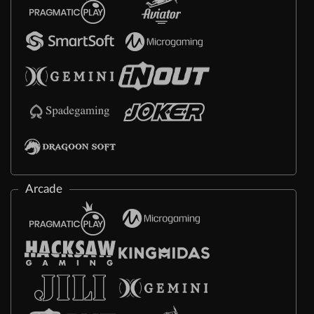
Arcade