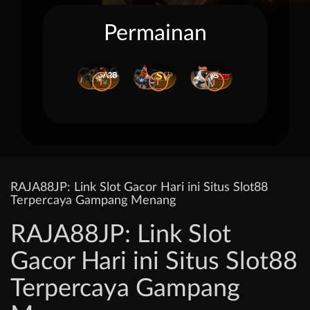
Permainan
i
i
i
RAJA88JP: Link Slot Gacor Hari ini Situs Slot88
Terpercaya Gampang Menang
RAJA88JP: Link Slot
Gacor Hari ini Situs Slot88
Terpercaya Gampang