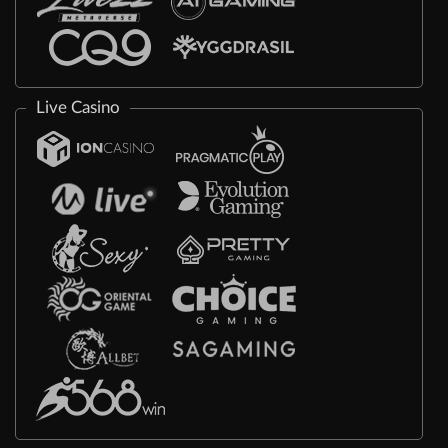
Live Casino