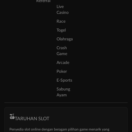
Referral
Live
Casino
Race
Togel
Olahraga
Crash
Game
Arcade
Poker
E-Sports
Sabung
Ayam
TARUHAN SLOT
Penyedia slot online dengan beragam pilihan game menarik yang