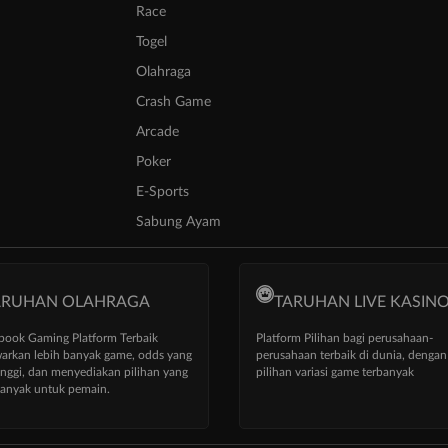
Race
Togel
Olahraga
Crash Game
Arcade
Poker
E-Sports
Sabung Ayam
ARUHAN OLAHRAGA
TARUHAN LIVE KASIN
book Gaming Platform Terbaik
Platform Pilihan bagi perusahaan-
rkan lebih banyak game, odds yang
perusahaan terbaik di dunia, dengan
tinggi, dan menyediakan pilihan yang
pilihan variasi game terbanyak
banyak untuk pemain.