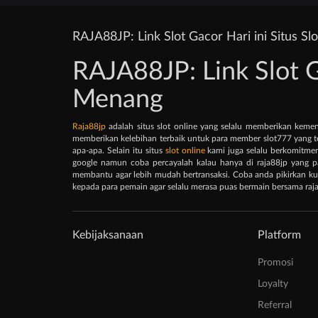
RAJA88JP: Link Slot Gacor Hari ini Situs 
RAJA88JP: Link Slot G
Menang
Raja88jp
adalah situs slot online yang selalu memberikan kemen
memberikan kelebihan terbaik untuk para member slot777 yang t
apa-apa. Selain itu situs
slot online
kami juga selalu berkomitmen
google namun coba percayalah kalau hanya di raja88jp yang pa
membantu agar lebih mudah bertransaksi. Coba anda pikirkan kuran
kepada para pemain agar selalu merasa puas bermain bersama raja
Kebijaksanaan
Platform
Promosi
Loyalty
Referral