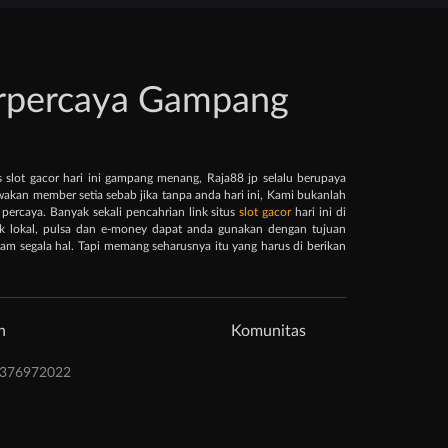
Terpercaya Gampang
s slot gacor hari ini gampang menang, Raja88 jp selalu berupaya
kan member setia sebab jika tanpa anda hari ini, Kami bukanlah
ercaya. Banyak sekali pencahrian link situs
slot gacor
hari ini di
ank lokal, pulsa dan e-money dapat anda gunakan dengan tujuan
alam segala hal. Tapi memang seharusnya itu yang harus di berikan
n
Komunitas
376972022