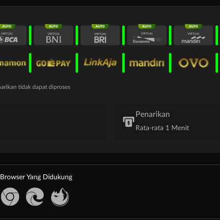
arikan tidak dapat diproses
Penarikan
Rata-rata 1 Menit
Browser Yang Didukung