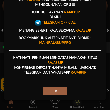
IDR
12,675,589,039
MENGGUNAKAN QRIS !!!
HUBUNGI LAYANAN
RAJA88JP
DI SINI
TELEGRAM OFFICIAL
MENANG SEPERTI RAJA BERSAMA
RAJA88JP
HOT GAMES
SLOTS
LIVE CASINO
RACE
TOGEL
OL
BOOKMARK LINK ALTERNATIF ANTI BLOKIR :
MAINRAJA88JP.PRO
Game Populer
HATI-HATI PENIPUAN MENGATAS NAMAKAN SITUS
RAJA88JP
KONFIRMASI DEPOSIT HANYA MELALUI LIVECHAT,
Tap Me!
TELEGRAM DAN WHATSAPP
RAJA88JP
Gates of Olympus POP
Bang Gacor 1000
Fortune Garuda 1000
OK
Beranda
Promosi
Masuk
Hubungi Kami
Akun Saya